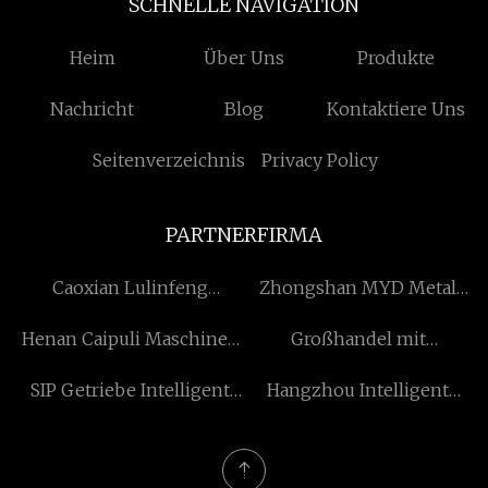
SCHNELLE NAVIGATION
Heim
Über Uns
Produkte
Nachricht
Blog
Kontaktiere Uns
Seitenverzeichnis
Privacy Policy
PARTNERFIRMA
Caoxian Lulinfeng
Zhongshan MYD Metal
Machinery Co., Ltd
Products Co., Ltd
Henan Caipuli Maschinen
Großhandel mit
Ausrüstung Co., Ltd
Dinosaurier-
SIP Getriebe Intelligent
Hangzhou Intelligent
Batteriewagen
Co., Ltd.
Technologie Co., Ltd.